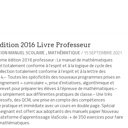
ition 2016 Livre Professeur
,
/ 15 SEPTEMBRE 2021
ION MANUEL SCOLAIRE
MATHÉMATIQUE
3eme édition 2016 professeur : Le manuel de mathématiques
 totalement conforme à l’esprit et à la logique de cycle des
ection totalement conforme à l’esprit et à la lettre des
4.– Toutes les spécificités des nouveaux programmes prises en
eignement « curriculaire », prise d’initiatives, algorithmique et
vet pour préparer les élèves à l’épreuve de mathématiques.–
s simplement aux différentes pratiques de classe.– Une très
gressifs, des QCM, une prise en compte des compétences
pratique et immédiate avec un cours en double page. Spécial
seignant est offert aux adoptants des manuels papier Nouveau
ateforme d’apprentissage ViaScola : + de 350 exercices pour faire
 mathématiques.