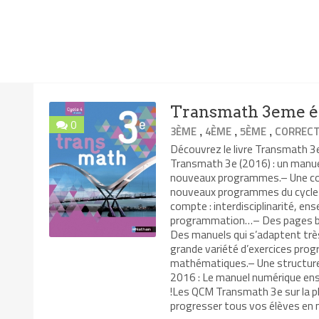
Transmath 3eme éd
0
,
,
,
3ÈME
4ÈME
5ÈME
CORRECT
Découvrez le livre Transmath 
Transmath 3e (2016) : un manuel
nouveaux programmes.– Une coll
nouveaux programmes du cycle 
compte : interdisciplinarité, ens
programmation…– Des pages bre
Des manuels qui s’adaptent trè
grande variété d’exercices pro
mathématiques.– Une structure 
2016 : Le manuel numérique en
!Les QCM Transmath 3e sur la pl
progresser tous vos élèves en