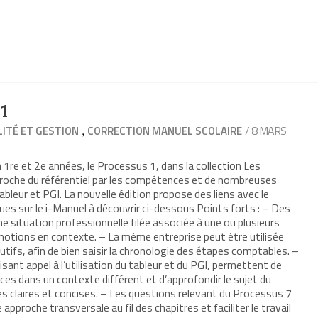
1
,
/ 8 MARS
ITÉ ET GESTION
CORRECTION MANUEL SCOLAIRE
1re et 2e années, le Processus 1, dans la collection Les
roche du référentiel par les compétences et de nombreuses
 tableur et PGI. La nouvelle édition propose des liens avec le
ues sur le i-Manuel à découvrir ci-dessous Points forts : – Des
e situation professionnelle filée associée à une ou plusieurs
notions en contexte. – La même entreprise peut être utilisée
tifs, afin de bien saisir la chronologie des étapes comptables. –
ant appel à l’utilisation du tableur et du PGI, permettent de
s dans un contexte différent et d’approfondir le sujet du
es claires et concises. – Les questions relevant du Processus 7
approche transversale au fil des chapitres et faciliter le travail