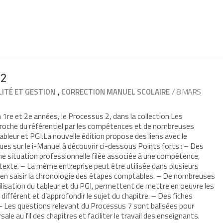
 2
,
/ 8 MARS
ITÉ ET GESTION
CORRECTION MANUEL SCOLAIRE
1re et 2e années, le Processus 2, dans la collection Les
roche du référentiel par les compétences et de nombreuses
 tableur et PGI.La nouvelle édition propose des liens avec le
ues sur le i-Manuel à découvrir ci-dessous Points forts : – Des
ne situation professionnelle filée associée à une compétence,
texte. – La même entreprise peut être utilisée dans plusieurs
bien saisir la chronologie des étapes comptables. – De nombreuses
utilisation du tableur et du PGI, permettent de mettre en oeuvre les
fférent et d’approfondir le sujet du chapitre. – Des fiches
 – Les questions relevant du Processus 7 sont balisées pour
le au fil des chapitres et faciliter le travail des enseignants.