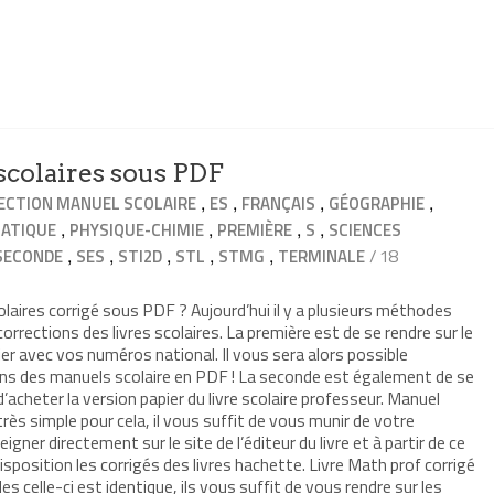
scolaires sous PDF
,
,
,
,
ECTION MANUEL SCOLAIRE
ES
FRANÇAIS
GÉOGRAPHIE
,
,
,
,
ATIQUE
PHYSIQUE-CHIMIE
PREMIÈRE
S
SCIENCES
,
,
,
,
,
/ 18
SECONDE
SES
STI2D
STL
STMG
TERMINALE
laires corrigé sous PDF ? Aujourd’hui il y a plusieurs méthodes
orrections des livres scolaires. La première est de se rendre sur le
ifier avec vos numéros national. Il vous sera alors possible
ons des manuels scolaire en PDF ! La seconde est également de se
t d’acheter la version papier du livre scolaire professeur. Manuel
très simple pour cela, il vous suffit de vous munir de votre
eigner directement sur le site de l’éditeur du livre et à partir de ce
sposition les corrigés des livres hachette. Livre Math prof corrigé
celle-ci est identique, ils vous suffit de vous rendre sur les