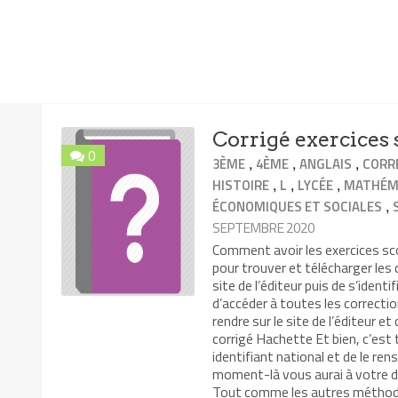
Corrigé exercices 
0
,
,
,
3ÈME
4ÈME
ANGLAIS
CORR
,
,
,
HISTOIRE
L
LYCÉE
MATHÉM
,
ÉCONOMIQUES ET SOCIALES
SEPTEMBRE 2020
Comment avoir les exercices sco
pour trouver et télécharger les c
site de l’éditeur puis de s’ident
d’accéder à toutes les correcti
rendre sur le site de l’éditeur e
corrigé Hachette Et bien, c’est 
identifiant national et de le rens
moment-là vous aurai à votre di
Tout comme les autres méthodes 