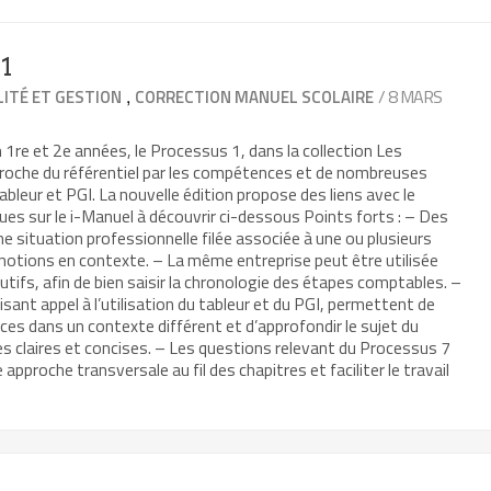
1
,
/ 8 MARS
ITÉ ET GESTION
CORRECTION MANUEL SCOLAIRE
1re et 2e années, le Processus 1, dans la collection Les
roche du référentiel par les compétences et de nombreuses
 tableur et PGI. La nouvelle édition propose des liens avec le
ues sur le i-Manuel à découvrir ci-dessous Points forts : – Des
e situation professionnelle filée associée à une ou plusieurs
notions en contexte. – La même entreprise peut être utilisée
tifs, afin de bien saisir la chronologie des étapes comptables. –
ant appel à l’utilisation du tableur et du PGI, permettent de
s dans un contexte différent et d’approfondir le sujet du
es claires et concises. – Les questions relevant du Processus 7
approche transversale au fil des chapitres et faciliter le travail