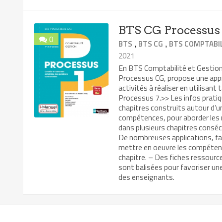
BTS CG Processus 
0
,
,
BTS
BTS CG
BTS COMPTABIL
2021
En BTS Comptabilité et Gestion 
Processus CG, propose une app
activités à réaliser en utilisant
Processus 7.>> Les infos pratiq
chapitres construits autour d’un
compétences, pour aborder les 
dans plusieurs chapitres consécu
De nombreuses applications, fais
mettre en oeuvre les compétence
chapitre. – Des fiches ressourc
sont balisées pour favoriser une 
des enseignants.