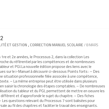
 2
,
/ 8 MARS
ITÉ ET GESTION
CORRECTION MANUEL SCOLAIRE
1re et 2e années, le Processus 2, dans la collection Les
roche du référentiel par les compétences et de nombreuses
 tableur et PGI.La nouvelle édition propose des liens avec le
ues sur le i-Manuel à découvrir ci-dessous Points forts : – Des
ne situation professionnelle filée associée à une compétence,
texte. – La même entreprise peut être utilisée dans plusieurs
bien saisir la chronologie des étapes comptables. – De nombreuses
utilisation du tableur et du PGI, permettent de mettre en oeuvre les
fférent et d’approfondir le sujet du chapitre. – Des fiches
 – Les questions relevant du Processus 7 sont balisées pour
le au fil des chapitres et faciliter le travail des enseignants.