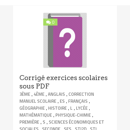
0
Corrigé exercices scolaires
sous PDF
,
,
,
3ÈME
4ÈME
ANGLAIS
CORRECTION
,
,
,
MANUEL SCOLAIRE
ES
FRANÇAIS
,
,
,
,
GÉOGRAPHIE
HISTOIRE
L
LYCÉE
,
,
MATHÉMATIQUE
PHYSIQUE-CHIMIE
,
,
PREMIÈRE
S
SCIENCES ÉCONOMIQUES ET
,
,
,
,
,
SOCIALES
SECONDE
SES
STI2D
STL