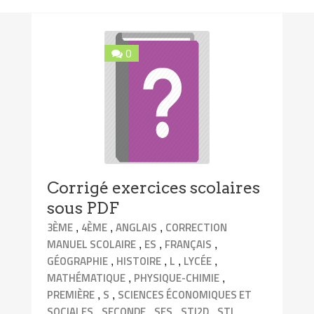
0
Corrigé exercices scolaires
sous PDF
,
,
,
3ÈME
4ÈME
ANGLAIS
CORRECTION
,
,
,
MANUEL SCOLAIRE
ES
FRANÇAIS
,
,
,
,
GÉOGRAPHIE
HISTOIRE
L
LYCÉE
,
,
MATHÉMATIQUE
PHYSIQUE-CHIMIE
,
,
PREMIÈRE
S
SCIENCES ÉCONOMIQUES ET
,
,
,
,
,
SOCIALES
SECONDE
SES
STI2D
STL