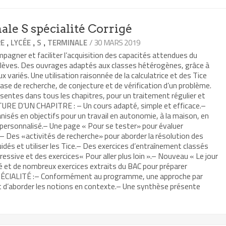
le S spécialité Corrigé
,
,
,
/ 30 MARS 2019
RE
LYCÉE
S
TERMINALE
agner et faciliter l’acquisition des capacités attendues du
lèves. Des ouvrages adaptés aux classes hétérogènes, grâce à
 variés. Une utilisation raisonnée de la calculatrice et des Tice
hase de recherche, de conjecture et de vérification d’un problème.
ésentes dans tous les chapitres, pour un traitement régulier et
URE D’UN CHAPITRE : – Un cours adapté, simple et efficace.–
nisés en objectifs pour un travail en autonomie, à la maison, en
ersonnalisé.– Une page « Pour se tester» pour évaluer
.– Des «activités de recherche» pour aborder la résolution des
uidés et utiliser les Tice.– Des exercices d’entraînement classés
ressive et des exercices« Pour aller plus loin ».– Nouveau « Le jour
é et de nombreux exercices extraits du BAC pour préparer
SPÉCIALITÉ :– Conformément au programme, une approche par
 d’aborder les notions en contexte.– Une synthèse présente