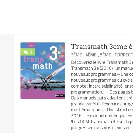
Transmath 3eme éd
0
,
,
,
3ÈME
4ÈME
5ÈME
CORRECT
Découvrez le livre Transmath 
Transmath 3e (2016) : un manuel
nouveaux programmes.– Une coll
nouveaux programmes du cycle 
compte : interdisciplinarité, ens
programmation…– Des pages bre
Des manuels qui s’adaptent trè
grande variété d’exercices pro
mathématiques.– Une structure 
2016 : Le manuel numérique en
!Les QCM Transmath 3e sur la pl
progresser tous vos élèves en