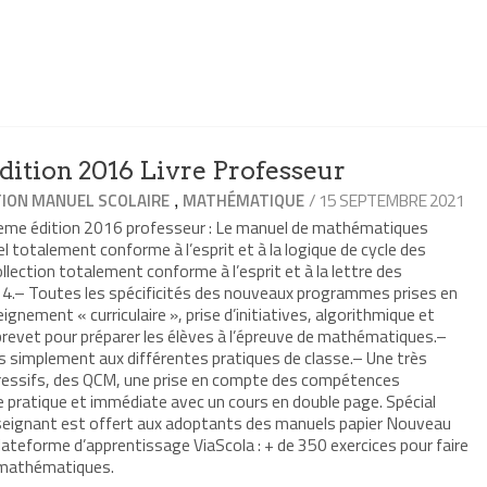
ition 2016 Livre Professeur
,
/ 15 SEPTEMBRE 2021
ION MANUEL SCOLAIRE
MATHÉMATIQUE
3eme édition 2016 professeur : Le manuel de mathématiques
 totalement conforme à l’esprit et à la logique de cycle des
ection totalement conforme à l’esprit et à la lettre des
4.– Toutes les spécificités des nouveaux programmes prises en
eignement « curriculaire », prise d’initiatives, algorithmique et
vet pour préparer les élèves à l’épreuve de mathématiques.–
s simplement aux différentes pratiques de classe.– Une très
gressifs, des QCM, une prise en compte des compétences
pratique et immédiate avec un cours en double page. Spécial
seignant est offert aux adoptants des manuels papier Nouveau
ateforme d’apprentissage ViaScola : + de 350 exercices pour faire
 mathématiques.