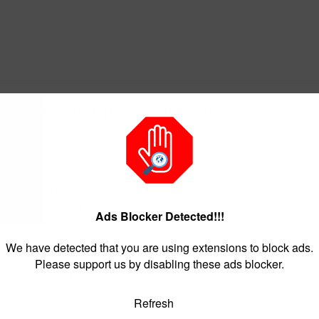
ition 2016 Livre Professeur
,
/ 15 SEPTEMBRE 2021
ION MANUEL SCOLAIRE
MATHÉMATIQUE
3eme édition 2016 professeur : Le manuel de mathématiques
 totalement conforme à l’esprit et à la logique de cycle des
ection totalement conforme à l’esprit et à la lettre des
4.– Toutes les spécificités des nouveaux programmes prises en
eignement « curriculaire », prise d’initiatives, algorithmique et
Ads Blocker Detected!!!
vet pour préparer les élèves à l’épreuve de mathématiques.–
s simplement aux différentes pratiques de classe.– Une très
We have detected that you are using extensions to block ads.
gressifs, des QCM, une prise en compte des compétences
pratique et immédiate avec un cours en double page. Spécial
Please support us by disabling these ads blocker.
seignant est offert aux adoptants des manuels papier Nouveau
ateforme d’apprentissage ViaScola : + de 350 exercices pour faire
Refresh
 mathématiques.