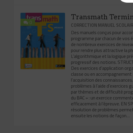
Transmath Termina
0
CORRECTION MANUEL SCOLAI
Des manuels conçus pour accomp
programme par chacun de vos é
de nombreux exercices de niveaux
pour rendre plus attractive la p
L’algorithmique et la logique pr
progressif des notions. STRUCT
Des exercices d’application orga
classe ou en accompagnement p
l’acquisition des connaissances
problèmes à l’aide d’exercices g
par thèmes et de difficulté prog
du BAC » : un exercice comment
efficacement à l’épreuve. EN 
résolution de problèmes permet
ensuite les notions de façon…