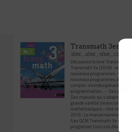
Transmath 3eme éd
0
,
,
,
3ÈME
4ÈME
5ÈME
CORRECT
Découvrez le livre Transmath 
Transmath 3e (2016) : un manuel
nouveaux programmes.– Une coll
nouveaux programmes du cycle 
compte : interdisciplinarité, ens
programmation…– Des pages bre
Des manuels qui s’adaptent trè
grande variété d’exercices pro
mathématiques.– Une structure 
2016 : Le manuel numérique en
!Les QCM Transmath 3e sur la pl
progresser tous vos élèves en