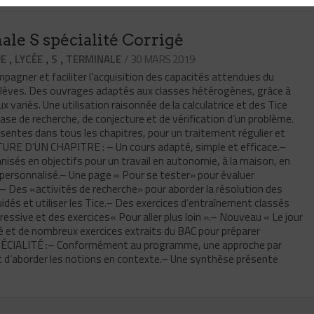
le S spécialité Corrigé
,
,
,
/ 30 MARS 2019
RE
LYCÉE
S
TERMINALE
agner et faciliter l’acquisition des capacités attendues du
lèves. Des ouvrages adaptés aux classes hétérogènes, grâce à
 variés. Une utilisation raisonnée de la calculatrice et des Tice
hase de recherche, de conjecture et de vérification d’un problème.
ésentes dans tous les chapitres, pour un traitement régulier et
URE D’UN CHAPITRE : – Un cours adapté, simple et efficace.–
nisés en objectifs pour un travail en autonomie, à la maison, en
ersonnalisé.– Une page « Pour se tester» pour évaluer
.– Des «activités de recherche» pour aborder la résolution des
uidés et utiliser les Tice.– Des exercices d’entraînement classés
ressive et des exercices« Pour aller plus loin ».– Nouveau « Le jour
é et de nombreux exercices extraits du BAC pour préparer
SPÉCIALITÉ :– Conformément au programme, une approche par
 d’aborder les notions en contexte.– Une synthèse présente