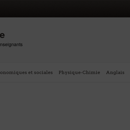
re
 enseignants
conomiques et sociales
Physique-Chimie
Anglais