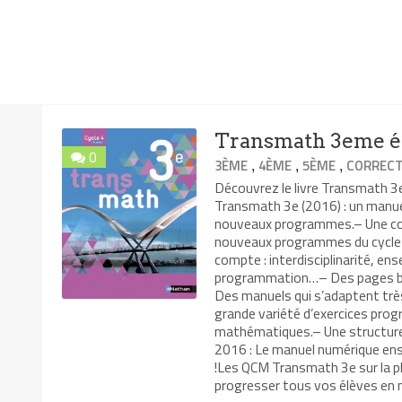
Transmath 3eme éd
0
,
,
,
3ÈME
4ÈME
5ÈME
CORRECT
Découvrez le livre Transmath 
Transmath 3e (2016) : un manuel
nouveaux programmes.– Une coll
nouveaux programmes du cycle 
compte : interdisciplinarité, ens
programmation…– Des pages bre
Des manuels qui s’adaptent trè
grande variété d’exercices pro
mathématiques.– Une structure 
2016 : Le manuel numérique en
!Les QCM Transmath 3e sur la pl
progresser tous vos élèves en