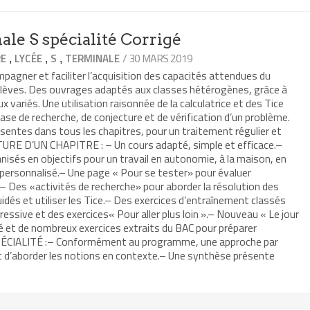
le S spécialité Corrigé
,
,
,
/ 30 MARS 2019
RE
LYCÉE
S
TERMINALE
agner et faciliter l’acquisition des capacités attendues du
lèves. Des ouvrages adaptés aux classes hétérogènes, grâce à
 variés. Une utilisation raisonnée de la calculatrice et des Tice
hase de recherche, de conjecture et de vérification d’un problème.
ésentes dans tous les chapitres, pour un traitement régulier et
URE D’UN CHAPITRE : – Un cours adapté, simple et efficace.–
nisés en objectifs pour un travail en autonomie, à la maison, en
ersonnalisé.– Une page « Pour se tester» pour évaluer
.– Des «activités de recherche» pour aborder la résolution des
uidés et utiliser les Tice.– Des exercices d’entraînement classés
ressive et des exercices« Pour aller plus loin ».– Nouveau « Le jour
é et de nombreux exercices extraits du BAC pour préparer
SPÉCIALITÉ :– Conformément au programme, une approche par
 d’aborder les notions en contexte.– Une synthèse présente