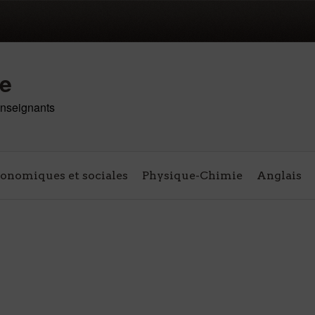
re
 enseignants
conomiques et sociales
Physique-Chimie
Anglais