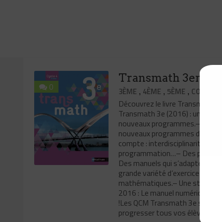
Transmath 3eme éd
0
,
,
,
3ÈME
4ÈME
5ÈME
CORRECT
Découvrez le livre Transmath 
Transmath 3e (2016) : un manuel
nouveaux programmes.– Une coll
nouveaux programmes du cycle 
compte : interdisciplinarité, ens
programmation…– Des pages bre
Des manuels qui s’adaptent trè
grande variété d’exercices pro
mathématiques.– Une structure 
2016 : Le manuel numérique en
!Les QCM Transmath 3e sur la pl
progresser tous vos élèves en