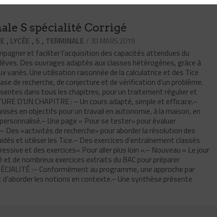
le S spécialité Corrigé
,
,
,
/ 30 MARS 2019
RE
LYCÉE
S
TERMINALE
agner et faciliter l’acquisition des capacités attendues du
lèves. Des ouvrages adaptés aux classes hétérogènes, grâce à
 variés. Une utilisation raisonnée de la calculatrice et des Tice
hase de recherche, de conjecture et de vérification d’un problème.
ésentes dans tous les chapitres, pour un traitement régulier et
URE D’UN CHAPITRE : – Un cours adapté, simple et efficace.–
nisés en objectifs pour un travail en autonomie, à la maison, en
ersonnalisé.– Une page « Pour se tester» pour évaluer
.– Des «activités de recherche» pour aborder la résolution des
uidés et utiliser les Tice.– Des exercices d’entraînement classés
ressive et des exercices« Pour aller plus loin ».– Nouveau « Le jour
é et de nombreux exercices extraits du BAC pour préparer
SPÉCIALITÉ :– Conformément au programme, une approche par
 d’aborder les notions en contexte.– Une synthèse présente