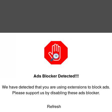
ition 2016 Livre Professeur
,
/ 15 SEPTEMBRE 2021
ION MANUEL SCOLAIRE
MATHÉMATIQUE
3eme édition 2016 professeur : Le manuel de mathématiques
 totalement conforme à l’esprit et à la logique de cycle des
ection totalement conforme à l’esprit et à la lettre des
4.– Toutes les spécificités des nouveaux programmes prises en
eignement « curriculaire », prise d’initiatives, algorithmique et
Ads Blocker Detected!!!
vet pour préparer les élèves à l’épreuve de mathématiques.–
s simplement aux différentes pratiques de classe.– Une très
We have detected that you are using extensions to block ads.
gressifs, des QCM, une prise en compte des compétences
pratique et immédiate avec un cours en double page. Spécial
Please support us by disabling these ads blocker.
seignant est offert aux adoptants des manuels papier Nouveau
ateforme d’apprentissage ViaScola : + de 350 exercices pour faire
Refresh
 mathématiques.