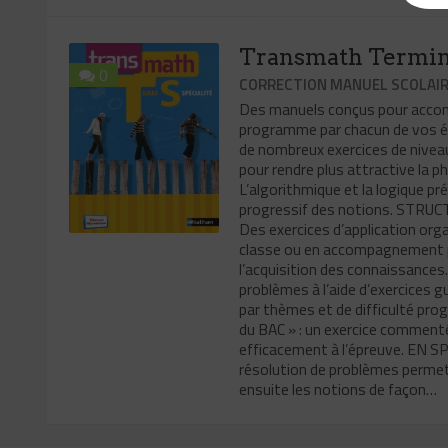
Transmath Termina
0
CORRECTION MANUEL SCOLAI
Des manuels conçus pour accomp
programme par chacun de vos é
de nombreux exercices de niveaux
pour rendre plus attractive la p
L’algorithmique et la logique pr
progressif des notions. STRUCT
Des exercices d’application orga
classe ou en accompagnement p
l’acquisition des connaissances
problèmes à l’aide d’exercices g
par thèmes et de difficulté prog
du BAC » : un exercice comment
efficacement à l’épreuve. EN 
résolution de problèmes permet
ensuite les notions de façon…