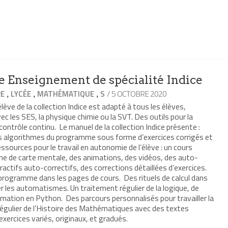
 Enseignement de spécialité Indice
,
,
,
/ 5 OCTOBRE 2020
RE
LYCÉE
MATHÉMATIQUE
S
élève de la collection Indice est adapté à tous les élèves,
avec les SES, la physique chimie ou la SVT. Des outils pour la
 contrôle continu. Le manuel de la collection Indice présente :
es algorithmes du programme sous forme d’exercices corrigés et
urces pour le travail en autonomie de l’élève : un cours
me de carte mentale, des animations, des vidéos, des auto-
ractifs auto-correctifs, des corrections détaillées d’exercices.
rogramme dans les pages de cours. Des rituels de calcul dans
er les automatismes. Un traitement régulier de la logique, de
mmation en Python. Des parcours personnalisés pour travailler la
régulier de l’Histoire des Mathématiques avec des textes
exercices variés, originaux, et gradués.