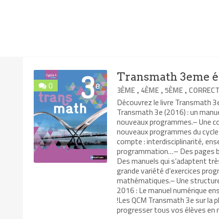
Transmath 3eme éd
0
,
,
,
3ÈME
4ÈME
5ÈME
CORRECT
Découvrez le livre Transmath 
Transmath 3e (2016) : un manuel
nouveaux programmes.– Une coll
nouveaux programmes du cycle 
compte : interdisciplinarité, ens
programmation…– Des pages bre
Des manuels qui s’adaptent trè
grande variété d’exercices pro
mathématiques.– Une structure 
2016 : Le manuel numérique en
!Les QCM Transmath 3e sur la pl
progresser tous vos élèves en