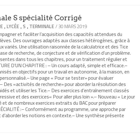
le S spécialité Corrigé
,
,
,
/ 30 MARS 2019
RE
LYCÉE
S
TERMINALE
agner et faciliter l’acquisition des capacités attendues du
lèves. Des ouvrages adaptés aux classes hétérogènes, grâce à
 variés. Une utilisation raisonnée de la calculatrice et des Tice
hase de recherche, de conjecture et de vérification d’un problème.
ésentes dans tous les chapitres, pour un traitement régulier et
URE D’UN CHAPITRE : – Un cours adapté, simple et efficace.–
nisés en objectifs pour un travail en autonomie, à la maison, en
ersonnalisé.– Une page « Pour se tester» pour évaluer
.– Des «activités de recherche» pour aborder la résolution des
uidés et utiliser les Tice.– Des exercices d’entraînement classés
ressive et des exercices« Pour aller plus loin ».– Nouveau « Le jour
é et de nombreux exercices extraits du BAC pour préparer
SPÉCIALITÉ :– Conformément au programme, une approche par
 d’aborder les notions en contexte.– Une synthèse présente