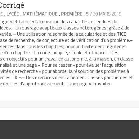
Corrigé
,
,
,
,
/ 30 MARS 2019
RE
LYCÉE
MATHÉMATIQUE
PREMIÈRE
S
ner et faciliter l’acquisition des capacités attendues du
lèves.– Un ouvrage adapté aux classes hétérogènes, grâce à de
riés. – Une utilisation raisonnée de la calculatrice et des TICE
hase de recherche, de conjecture et de vérification d’un problème.–
ésentes dans tous les chapitres, pour un traitement régulier et
e d’un chapitre– Un cours adapté, simple et efficace.– Des
s en objectifs pour un travail en autonomie, à la maison, en classe
isé et une page « Pour se tester » pour évaluer l’acquisition
vités de recherche » pour aborder la résolution des problèmes à
liser les TICE.– Des exercices d’entraînement classés par thèmes et
s exercices d’approfondissement.– Une page « Travail en