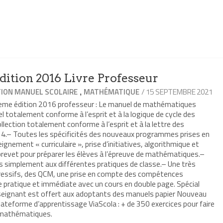
ition 2016 Livre Professeur
,
/ 15 SEPTEMBRE 2021
ION MANUEL SCOLAIRE
MATHÉMATIQUE
3eme édition 2016 professeur : Le manuel de mathématiques
 totalement conforme à l’esprit et à la logique de cycle des
ection totalement conforme à l’esprit et à la lettre des
4.– Toutes les spécificités des nouveaux programmes prises en
eignement « curriculaire », prise d’initiatives, algorithmique et
vet pour préparer les élèves à l’épreuve de mathématiques.–
s simplement aux différentes pratiques de classe.– Une très
gressifs, des QCM, une prise en compte des compétences
pratique et immédiate avec un cours en double page. Spécial
seignant est offert aux adoptants des manuels papier Nouveau
ateforme d’apprentissage ViaScola : + de 350 exercices pour faire
 mathématiques.