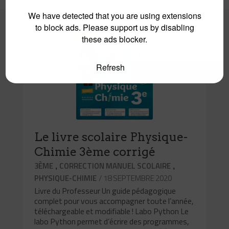
We have detected that you are using extensions
to block ads. Please support us by disabling
0
these ads blocker.
Refresh
Le livre scolaire Physique-
Chimie 3ème corrigé
,
,
3ÈME
CORRECTION MANUEL SCOLAIRE
/ 18 SEPTEMBRE 2020
PHYSIQUE-CHIMIE
Livre du Professeur Un guide pédagogique
complet pour vous accompagner toute l’année,
téléchargeable et modifiable ! Labo Python Le
labo Python permet d’écrire des programmes,