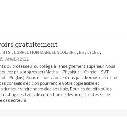
evoirs gratuitement
,
,
,
,
,
BTS
CORRECTION MANUEL SCOLAIRE
ES
LYCÉE
 25 JANVIER 2022
nts ou professeur du collège à l’enseignement supérieur. Nous
 pouvez plus progresser (Maths – Physique – Chimie – SVT –
nol – Anglais). Nous ne nous contentons pas de vous écrire une
 conseils d’édition pour rendre votre copie lisible et
 dur pour rendre notre aide possible. Pour les devoirs ou les
 listing des livres de correction de devoir qui existes sur le
te des éditeurs.