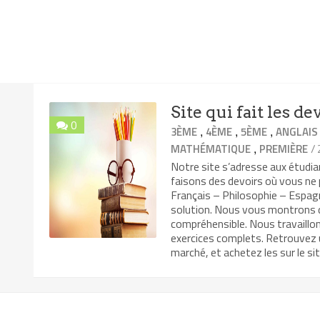
Site qui fait les d
0
,
,
,
3ÈME
4ÈME
5ÈME
ANGLAIS
,
/
MATHÉMATIQUE
PREMIÈRE
Notre site s’adresse aux étudia
faisons des devoirs où vous ne
Français – Philosophie – Espag
solution. Nous vous montrons des
compréhensible. Nous travaillons
exercices complets. Retrouvez un
marché, et achetez les sur le si