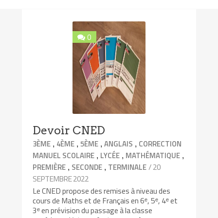
0
Devoir CNED
,
,
,
,
3ÈME
4ÈME
5ÈME
ANGLAIS
CORRECTION
,
,
,
MANUEL SCOLAIRE
LYCÉE
MATHÉMATIQUE
,
,
/ 20
PREMIÈRE
SECONDE
TERMINALE
SEPTEMBRE 2022
Le CNED propose des remises à niveau des
cours de Maths et de Français en 6ᵉ, 5ᵉ, 4ᵉ et
3ᵉ en prévision du passage à la classe