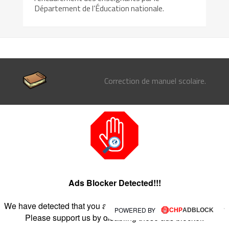
Département de l’Éducation nationale.
Correction de manuel scolaire.
Ads Blocker Detected!!!
We have detected that you are using extensions to block ads.
POWERED BY
Please support us by disabling these ads blocker.