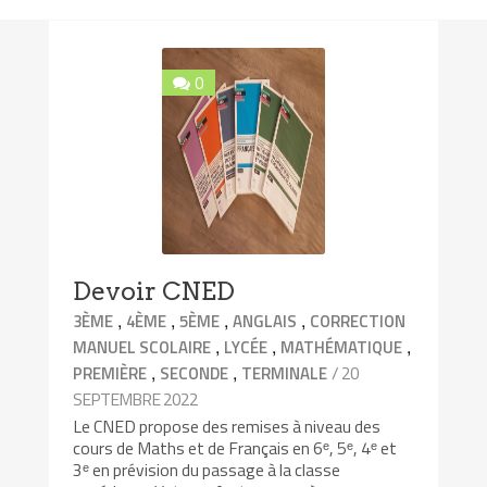
0
Devoir CNED
,
,
,
,
3ÈME
4ÈME
5ÈME
ANGLAIS
CORRECTION
,
,
,
MANUEL SCOLAIRE
LYCÉE
MATHÉMATIQUE
,
,
/ 20
PREMIÈRE
SECONDE
TERMINALE
SEPTEMBRE 2022
Le CNED propose des remises à niveau des
cours de Maths et de Français en 6ᵉ, 5ᵉ, 4ᵉ et
3ᵉ en prévision du passage à la classe