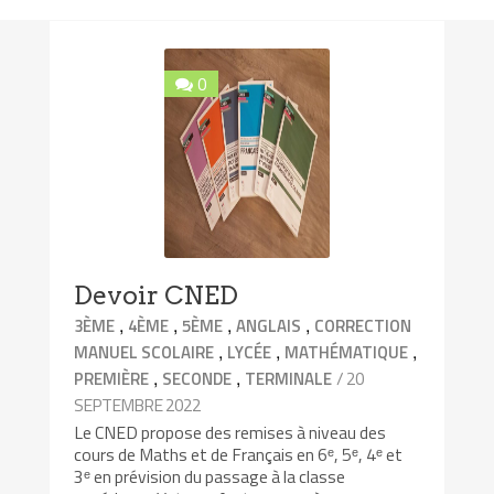
0
Devoir CNED
,
,
,
,
3ÈME
4ÈME
5ÈME
ANGLAIS
CORRECTION
,
,
,
MANUEL SCOLAIRE
LYCÉE
MATHÉMATIQUE
,
,
/ 20
PREMIÈRE
SECONDE
TERMINALE
SEPTEMBRE 2022
Le CNED propose des remises à niveau des
cours de Maths et de Français en 6ᵉ, 5ᵉ, 4ᵉ et
3ᵉ en prévision du passage à la classe