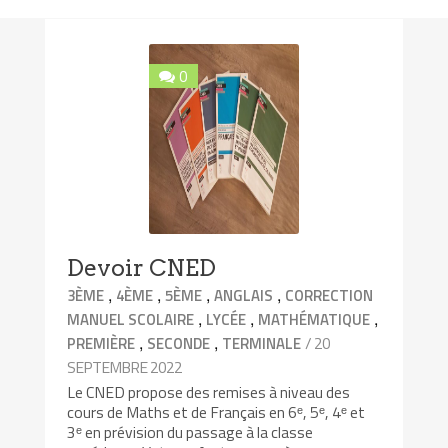
0
Devoir CNED
,
,
,
,
3ÈME
4ÈME
5ÈME
ANGLAIS
CORRECTION
,
,
,
MANUEL SCOLAIRE
LYCÉE
MATHÉMATIQUE
,
,
/ 20
PREMIÈRE
SECONDE
TERMINALE
SEPTEMBRE 2022
Le CNED propose des remises à niveau des
cours de Maths et de Français en 6ᵉ, 5ᵉ, 4ᵉ et
3ᵉ en prévision du passage à la classe