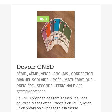
0
Devoir CNED
,
,
,
,
3ÈME
4ÈME
5ÈME
ANGLAIS
CORRECTION
,
,
,
MANUEL SCOLAIRE
LYCÉE
MATHÉMATIQUE
,
,
/ 20
PREMIÈRE
SECONDE
TERMINALE
SEPTEMBRE 2022
Le CNED propose des remises à niveau des
cours de Maths et de Français en 6ᵉ, 5ᵉ, 4ᵉ et
3ᵉ en prévision du passage à la classe