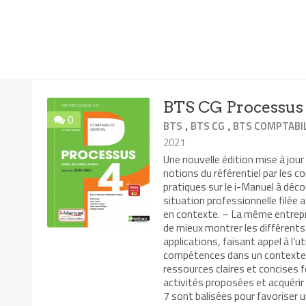
BTS CG Processus 
0
,
,
BTS
BTS CG
BTS COMPTABIL
2021
Une nouvelle édition mise à jour
notions du référentiel par les 
pratiques sur le i-Manuel à déc
situation professionnelle filée
en contexte. – La même entrepr
de mieux montrer les différents
applications, faisant appel à l’
compétences dans un contexte di
ressources claires et concises fo
activités proposées et acquéri
7 sont balisées pour favoriser un