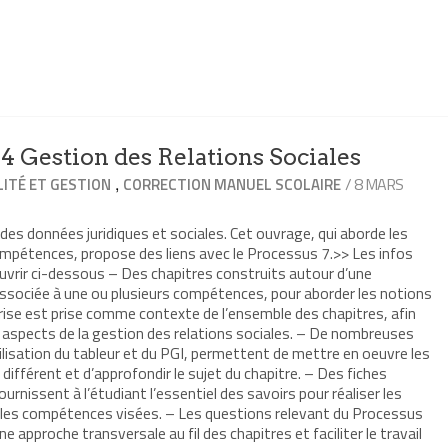
4 Gestion des Relations Sociales
,
/ 8 MARS
ITÉ ET GESTION
CORRECTION MANUEL SCOLAIRE
 des données juridiques et sociales. Cet ouvrage, qui aborde les
compétences, propose des liens avec le Processus 7.>> Les infos
ouvrir ci-dessous – Des chapitres construits autour d’une
 associée à une ou plusieurs compétences, pour aborder les notions
ise est prise comme contexte de l’ensemble des chapitres, afin
 aspects de la gestion des relations sociales. – De nombreuses
utilisation du tableur et du PGI, permettent de mettre en oeuvre les
fférent et d’approfondir le sujet du chapitre. – Des fiches
urnissent à l’étudiant l’essentiel des savoirs pour réaliser les
r les compétences visées. – Les questions relevant du Processus
e approche transversale au fil des chapitres et faciliter le travail