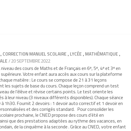
,
,
,
,
CORRECTION MANUEL SCOLAIRE
LYCÉE
MATHÉMATIQUE
/ 20 SEPTEMBRE 2022
ALE
iveau des cours de Maths et de Français en 6ᵉ, 5ᵉ, 4ᵉ et 3ᵉ en
e supérieure. Votre enfant aura accès aux cours sur la plateforme
 chaque matière : Le cours se compose de 21 à 31 leçons
nt les sujets de base du cours. Chaque leçon comprend un test
veau de l’élève et révise certains points. Le test oriente les
s à leur niveau (3 niveaux différents disponibles). Chaque séance
à 1h30. Fournit 2 devoirs : 1 devoir auto correctif et 1 devoir en
rsonnalisées et des corrigés standard. Pour consolider les
 scolaire prochaine, le CNED propose des cours d’été en
ainsi que des prestations adaptées au rythme des vacances, en
mondain, de la cinquième à la seconde . Grâce au CNED, votre enfant