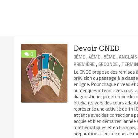
Devoir CNED
0
,
,
,
3ÈME
4ÈME
5ÈME
ANGLAIS
,
,
PREMIÈRE
SECONDE
TERMIN
Le CNED propose des remises à n
prévision du passage à la class
en ligne. Pour chaque niveau et
numériques interactives couvra
diagnostique qui détermine le ni
étudiants vers des cours adapté
représente une activité de 1h10 
attente avec des corrections pe
acquis et bien démarrer l’année
mathématiques et en français, 
préparation à l’entrée dans le 