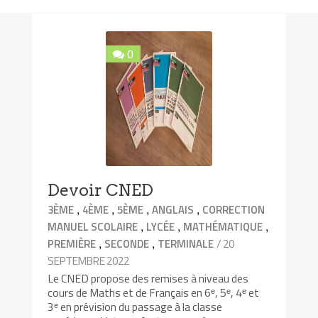
0
Devoir CNED
,
,
,
,
3ÈME
4ÈME
5ÈME
ANGLAIS
CORRECTION
,
,
,
MANUEL SCOLAIRE
LYCÉE
MATHÉMATIQUE
,
,
/ 20
PREMIÈRE
SECONDE
TERMINALE
SEPTEMBRE 2022
Le CNED propose des remises à niveau des
cours de Maths et de Français en 6ᵉ, 5ᵉ, 4ᵉ et
3ᵉ en prévision du passage à la classe